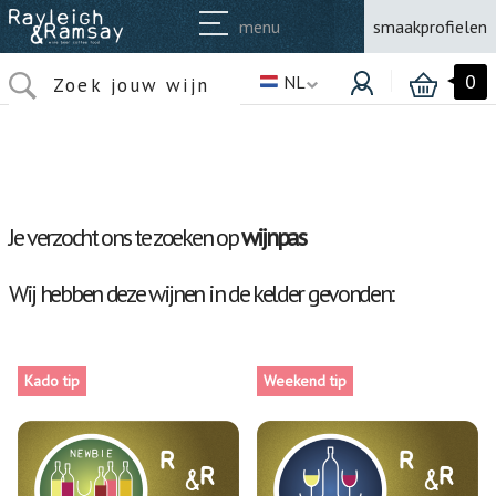
menu
smaakprofielen
0
NL
Je verzocht ons te zoeken op
wijnpas
Wij hebben deze wijnen in de kelder gevonden:
Kado tip
Weekend tip