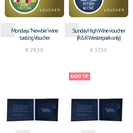
Mondays "Newbie" wine
Sunday High Wine voucher
tasting Voucher
(R&R Westerpark only)
€ 29,50
€ 37,50
KADO TIP