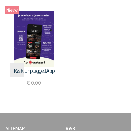
Nieuw
R&R Unplugged App
€ 0,00
SITEMAP
R&R